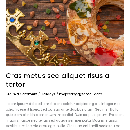
sed
aliquet
risus
a
tortor
Cras metus sed aliquet risus a
tortor
Leave a Comment
/
Holidays
/
mojohkingg@gmail.com
Lorem ipsum dolor sit amet, consectetur adipiscing elit. Integer nec
odio. Praesent libero. Sed cursus ante dapibus diam. Sed nisi. Nulla
quis sem at nibh elementum imperdiet. Duis sagittis ipsum. Praesent
mauris. Fusce nec tellus sed augue semper porta. Mauris massa.
Vestibulum lacinia arcu eget nulla. Class aptent taciti sociosqu ad