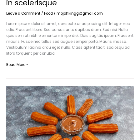
in scelerisque
Leave a Comment
/
Food
/
mojohkingg@gmail.com
Lorem ipsum dolor sit amet, consectetur adipiscing elit. Integer nec
odio. Praesent libero. Sed cursus ante dapibus diam. Sed nisi. Nulla
quis sem at nibh elementum imperdiet. Duis sagittis ipsum. Praesent
mauris. Fusce nec tellus sed augue semper porta. Mauris massa.
Vestibulum lacinia arcu eget nulla. Class aptent taciti sociosqu ad
litora torquent per conubia
Read More »
Lacinia
nunc
curabitur
tortor
pellentesque
nibh