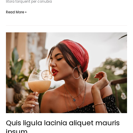
litora torquent per conubia
Read More »
Quis
ligula
lacinia
aliquet
mauris
ipsum
Quis ligula lacinia aliquet mauris
ipsum