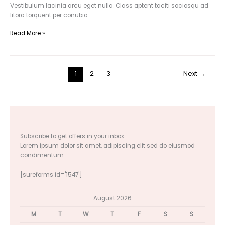
Vestibulum lacinia arcu eget nulla. Class aptent taciti sociosqu ad
litora torquent per conubia
Read More »
1
2
3
Next
→
Subscribe to get offers in your inbox
Lorem ipsum dolor sit amet, adipiscing elit sed do eiusmod
condimentum
[sureforms id='1547']
August 2026
M
T
W
T
F
S
S