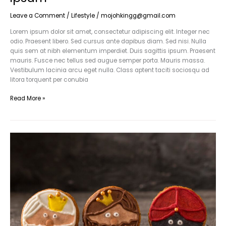
Leave a Comment
/
Lifestyle
/
mojohkingg@gmail.com
Lorem ipsum dolor sit amet, consectetur adipiscing elit. Integer nec
odio. Praesent libero. Sed cursus ante dapibus diam. Sed nisi. Nulla
quis sem at nibh elementum imperdiet. Duis sagittis ipsum. Praesent
mauris. Fusce nec tellus sed augue semper porta. Mauris massa.
Vestibulum lacinia arcu eget nulla. Class aptent taciti sociosqu ad
litora torquent per conubia
Read More »
Nulla
metus
metus
ullamcorper
vel
tincidunt