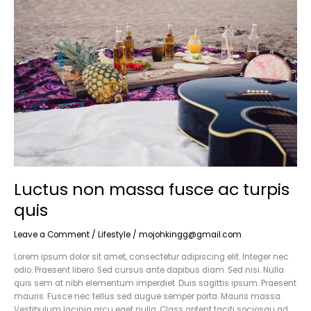
massa
fusce
ac
turpis
quis
Luctus non massa fusce ac turpis
quis
Leave a Comment
/
Lifestyle
/
mojohkingg@gmail.com
Lorem ipsum dolor sit amet, consectetur adipiscing elit. Integer nec
odio. Praesent libero. Sed cursus ante dapibus diam. Sed nisi. Nulla
quis sem at nibh elementum imperdiet. Duis sagittis ipsum. Praesent
mauris. Fusce nec tellus sed augue semper porta. Mauris massa.
Vestibulum lacinia arcu eget nulla. Class aptent taciti sociosqu ad