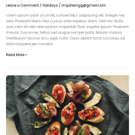
Leave a Comment
/
Holidays
/
mojohkingg@gmail.com
Lorem ipsum dolor sit amet, consectetur adipiscing elit. Integer nec
odio. Praesent libero. Sed cursus ante dapibus diam. Sed nisi. Nulla
quis sem at nibh elementum imperdiet. Duis sagittis ipsum. Praesent
mauris. Fusce nec tellus sed augue semper porta. Mauris massa.
Vestibulum lacinia arcu eget nulla. Class aptent taciti sociosqu ad
litora torquent per conubia
Read More »
Lorem
ipsum
dolor
sit
amet
consectetur