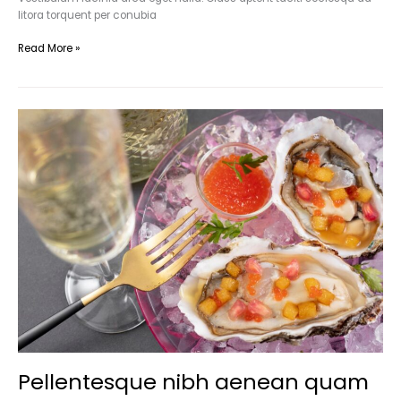
litora torquent per conubia
Read More »
Pellentesque
nibh
aenean
quam
in
scelerisque
Pellentesque nibh aenean quam