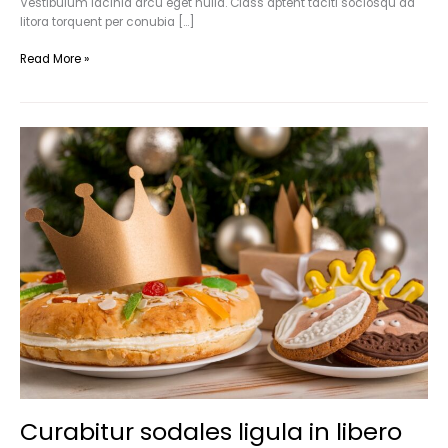
Vestibulum lacinia arcu eget nulla. Class aptent taciti sociosqu ad
litora torquent per conubia […]
Read More »
Curabitur
sodales
ligula
in
libero
Curabitur sodales ligula in libero