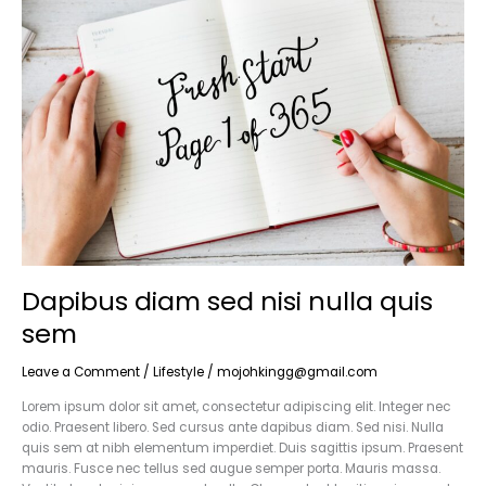
diam
sed
nisi
nulla
quis
sem
Dapibus diam sed nisi nulla quis
sem
Leave a Comment
/
Lifestyle
/
mojohkingg@gmail.com
Lorem ipsum dolor sit amet, consectetur adipiscing elit. Integer nec
odio. Praesent libero. Sed cursus ante dapibus diam. Sed nisi. Nulla
quis sem at nibh elementum imperdiet. Duis sagittis ipsum. Praesent
mauris. Fusce nec tellus sed augue semper porta. Mauris massa.