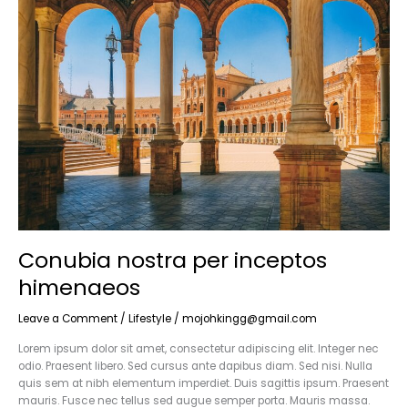
nostra
per
inceptos
himenaeos
Conubia nostra per inceptos
himenaeos
Leave a Comment
/
Lifestyle
/
mojohkingg@gmail.com
Lorem ipsum dolor sit amet, consectetur adipiscing elit. Integer nec
odio. Praesent libero. Sed cursus ante dapibus diam. Sed nisi. Nulla
quis sem at nibh elementum imperdiet. Duis sagittis ipsum. Praesent
mauris. Fusce nec tellus sed augue semper porta. Mauris massa.