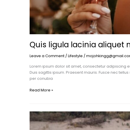
Quis ligula lacinia alique
Leave a Comment
/
Lifestyle
/
mojohkingg@gmail.c
Lorem ipsum dolor sit amet, consectetur adipiscing el
Duis sagittis ipsum. Praesent mauris. Fusce nec tellu
per conubia
Read More »
Luctus
non
massa