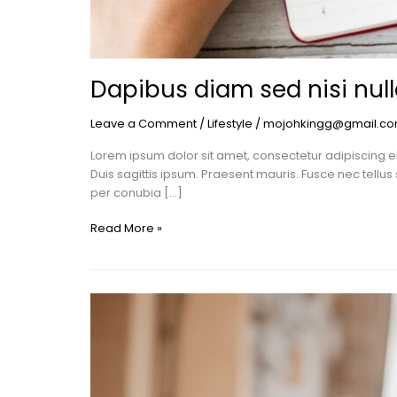
Dapibus diam sed nisi nul
Leave a Comment
/
Lifestyle
/
mojohkingg@gmail.c
Lorem ipsum dolor sit amet, consectetur adipiscing el
Duis sagittis ipsum. Praesent mauris. Fusce nec tellu
per conubia […]
Read More »
Quis
ligula
lacinia
aliquet
mauris
ipsum