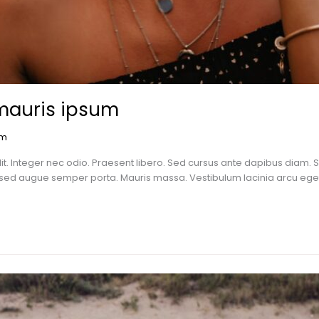
t mauris ipsum
om
it. Integer nec odio. Praesent libero. Sed cursus ante dapibus diam. 
s sed augue semper porta. Mauris massa. Vestibulum lacinia arcu eget n