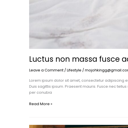
Luctus non massa fusce ac
Leave a Comment
/
Lifestyle
/
mojohkingg@gmail.c
Lorem ipsum dolor sit amet, consectetur adipiscing el
Duis sagittis ipsum. Praesent mauris. Fusce nec tellu
per conubia
Read More »
Conubia