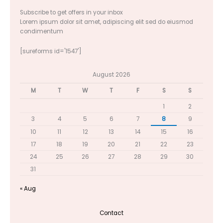
Subscribe to get offers in your inbox
Lorem ipsum dolor sit amet, adipiscing elit sed do eiusmod
condimentum
[sureforms id='1547']
August 2026
M
T
W
T
F
S
S
1
2
3
4
5
6
7
8
9
10
11
12
13
14
15
16
17
18
19
20
21
22
23
24
25
26
27
28
29
30
31
« Aug
Contact