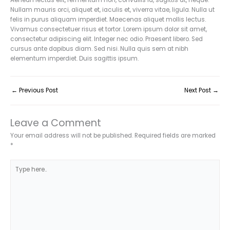
Aenean lectus elit, fermentum non, convallis id, sagittis at, neque.
Nullam mauris orci, aliquet et, iaculis et, viverra vitae, ligula. Nulla ut
felis in purus aliquam imperdiet. Maecenas aliquet mollis lectus.
Vivamus consectetuer risus et tortor. Lorem ipsum dolor sit amet,
consectetur adipiscing elit. Integer nec odio. Praesent libero. Sed
cursus ante dapibus diam. Sed nisi. Nulla quis sem at nibh
elementum imperdiet. Duis sagittis ipsum.
←
Previous Post
Next Post
→
Leave a Comment
Your email address will not be published.
Required fields are marked
*
Type
here..