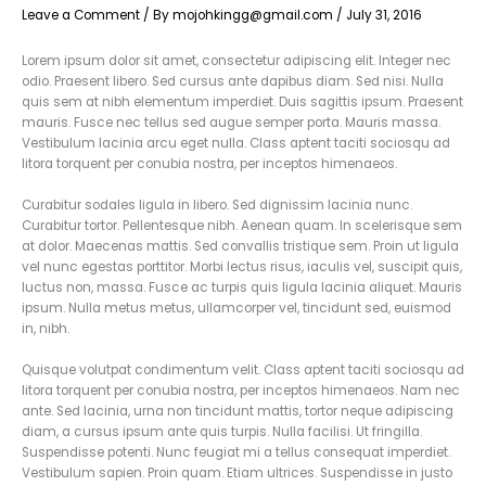
Leave a Comment
/ By
mojohkingg@gmail.com
/
July 31, 2016
Lorem ipsum dolor sit amet, consectetur adipiscing elit. Integer nec
odio. Praesent libero. Sed cursus ante dapibus diam. Sed nisi. Nulla
quis sem at nibh elementum imperdiet. Duis sagittis ipsum. Praesent
mauris. Fusce nec tellus sed augue semper porta. Mauris massa.
Vestibulum lacinia arcu eget nulla. Class aptent taciti sociosqu ad
litora torquent per conubia nostra, per inceptos himenaeos.
Curabitur sodales ligula in libero. Sed dignissim lacinia nunc.
Curabitur tortor. Pellentesque nibh. Aenean quam. In scelerisque sem
at dolor. Maecenas mattis. Sed convallis tristique sem. Proin ut ligula
vel nunc egestas porttitor. Morbi lectus risus, iaculis vel, suscipit quis,
luctus non, massa. Fusce ac turpis quis ligula lacinia aliquet. Mauris
ipsum. Nulla metus metus, ullamcorper vel, tincidunt sed, euismod
in, nibh.
Quisque volutpat condimentum velit. Class aptent taciti sociosqu ad
litora torquent per conubia nostra, per inceptos himenaeos. Nam nec
ante. Sed lacinia, urna non tincidunt mattis, tortor neque adipiscing
diam, a cursus ipsum ante quis turpis. Nulla facilisi. Ut fringilla.
Suspendisse potenti. Nunc feugiat mi a tellus consequat imperdiet.
Vestibulum sapien. Proin quam. Etiam ultrices. Suspendisse in justo