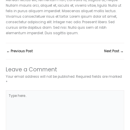
Aenean lectus elit, fermentum non, convallis id, sagittis at, neque.
Nullam mauris orci, aliquet et, iaculis et, viverra vitae, ligula. Nulla ut
felis in purus aliquam imperdiet. Maecenas aliquet mollis lectus.
Vivamus consectetuer risus et tortor. Lorem ipsum dolor sit amet,
consectetur adipiscing elit. Integer nec odio. Praesent libero. Sed
cursus ante dapibus diam. Sed nisi. Nulla quis sem at nibh
elementum imperdiet. Duis sagittis ipsum.
←
Previous Post
Next Post
→
Leave a Comment
Your email address will not be published.
Required fields are marked
*
Type
here..