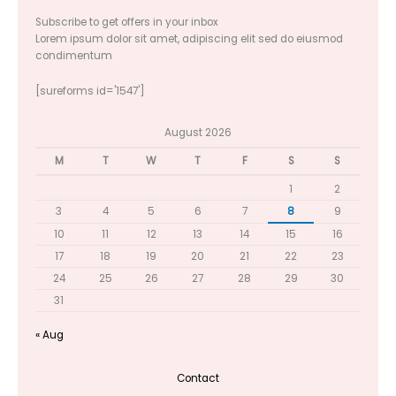
Subscribe to get offers in your inbox
Lorem ipsum dolor sit amet, adipiscing elit sed do eiusmod
condimentum
[sureforms id='1547']
August 2026
M
T
W
T
F
S
S
1
2
3
4
5
6
7
8
9
10
11
12
13
14
15
16
17
18
19
20
21
22
23
24
25
26
27
28
29
30
31
« Aug
Contact