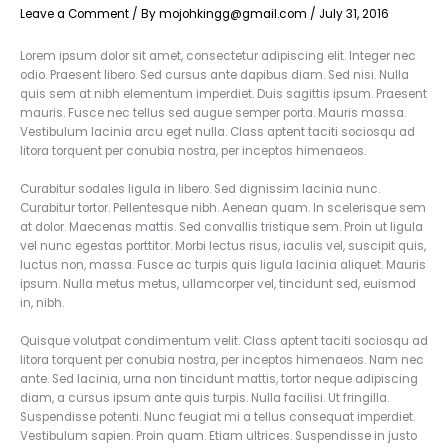
Leave a Comment
/ By
mojohkingg@gmail.com
/
July 31, 2016
Lorem ipsum dolor sit amet, consectetur adipiscing elit. Integer nec
odio. Praesent libero. Sed cursus ante dapibus diam. Sed nisi. Nulla
quis sem at nibh elementum imperdiet. Duis sagittis ipsum. Praesent
mauris. Fusce nec tellus sed augue semper porta. Mauris massa.
Vestibulum lacinia arcu eget nulla. Class aptent taciti sociosqu ad
litora torquent per conubia nostra, per inceptos himenaeos.
Curabitur sodales ligula in libero. Sed dignissim lacinia nunc.
Curabitur tortor. Pellentesque nibh. Aenean quam. In scelerisque sem
at dolor. Maecenas mattis. Sed convallis tristique sem. Proin ut ligula
vel nunc egestas porttitor. Morbi lectus risus, iaculis vel, suscipit quis,
luctus non, massa. Fusce ac turpis quis ligula lacinia aliquet. Mauris
ipsum. Nulla metus metus, ullamcorper vel, tincidunt sed, euismod
in, nibh.
Quisque volutpat condimentum velit. Class aptent taciti sociosqu ad
litora torquent per conubia nostra, per inceptos himenaeos. Nam nec
ante. Sed lacinia, urna non tincidunt mattis, tortor neque adipiscing
diam, a cursus ipsum ante quis turpis. Nulla facilisi. Ut fringilla.
Suspendisse potenti. Nunc feugiat mi a tellus consequat imperdiet.
Vestibulum sapien. Proin quam. Etiam ultrices. Suspendisse in justo