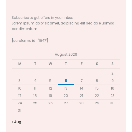
Subscribe to get offers in your inbox
Lorem ipsum dolor sit amet, adipiscing elit sed do eiusmod
condimentum
[sureforms id='1547']
August 2026
M
T
W
T
F
S
S
1
2
3
4
5
6
7
8
9
10
11
12
13
14
15
16
17
18
19
20
21
22
23
24
25
26
27
28
29
30
31
« Aug