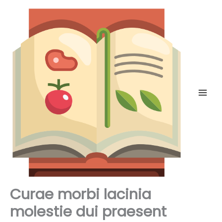
Skip
to
content
Curae morbi lacinia
molestie dui praesent