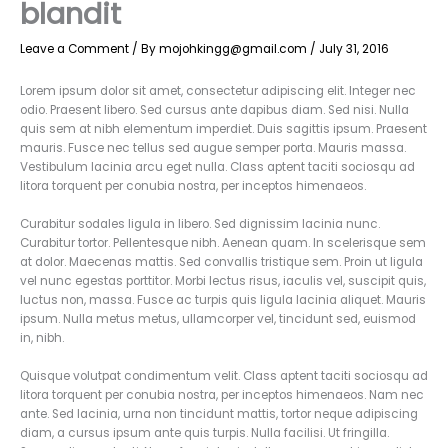
blandit
Leave a Comment
/ By
mojohkingg@gmail.com
/
July 31, 2016
Lorem ipsum dolor sit amet, consectetur adipiscing elit. Integer nec
odio. Praesent libero. Sed cursus ante dapibus diam. Sed nisi. Nulla
quis sem at nibh elementum imperdiet. Duis sagittis ipsum. Praesent
mauris. Fusce nec tellus sed augue semper porta. Mauris massa.
Vestibulum lacinia arcu eget nulla. Class aptent taciti sociosqu ad
litora torquent per conubia nostra, per inceptos himenaeos.
Curabitur sodales ligula in libero. Sed dignissim lacinia nunc.
Curabitur tortor. Pellentesque nibh. Aenean quam. In scelerisque sem
at dolor. Maecenas mattis. Sed convallis tristique sem. Proin ut ligula
vel nunc egestas porttitor. Morbi lectus risus, iaculis vel, suscipit quis,
luctus non, massa. Fusce ac turpis quis ligula lacinia aliquet. Mauris
ipsum. Nulla metus metus, ullamcorper vel, tincidunt sed, euismod
in, nibh.
Quisque volutpat condimentum velit. Class aptent taciti sociosqu ad
litora torquent per conubia nostra, per inceptos himenaeos. Nam nec
ante. Sed lacinia, urna non tincidunt mattis, tortor neque adipiscing
diam, a cursus ipsum ante quis turpis. Nulla facilisi. Ut fringilla.