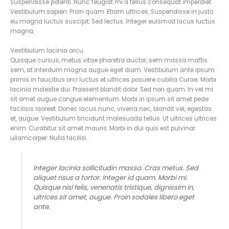
Suspendisse potenti. Nunc feugiat mi a tellus consequat imperdiet.
Vestibulum sapien. Proin quam. Etiam ultrices. Suspendisse in justo
eu magna luctus suscipit. Sed lectus. Integer euismod lacus luctus
magna.
Vestibulum lacinia arcu
Quisque cursus, metus vitae pharetra auctor, sem massa mattis
sem, at interdum magna augue eget diam. Vestibulum ante ipsum
primis in faucibus orci luctus et ultrices posuere cubilia Curae; Morbi
lacinia molestie dui. Praesent blandit dolor. Sed non quam. In vel mi
sit amet augue congue elementum. Morbi in ipsum sit amet pede
facilisis laoreet. Donec lacus nunc, viverra nec, blandit vel, egestas
et, augue. Vestibulum tincidunt malesuada tellus. Ut ultrices ultrices
enim. Curabitur sit amet mauris. Morbi in dui quis est pulvinar
ullamcorper. Nulla facilisi.
Integer lacinia sollicitudin massa. Cras metus. Sed
aliquet risus a tortor. Integer id quam. Morbi mi.
Quisque nisl felis, venenatis tristique, dignissim in,
ultrices sit amet, augue. Proin sodales libero eget
ante.