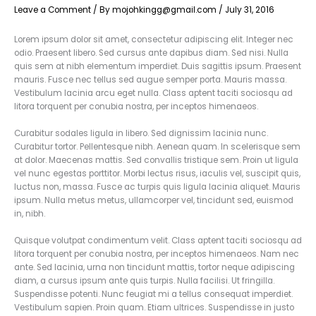
Leave a Comment
/ By
mojohkingg@gmail.com
/
July 31, 2016
Lorem ipsum dolor sit amet, consectetur adipiscing elit. Integer nec
odio. Praesent libero. Sed cursus ante dapibus diam. Sed nisi. Nulla
quis sem at nibh elementum imperdiet. Duis sagittis ipsum. Praesent
mauris. Fusce nec tellus sed augue semper porta. Mauris massa.
Vestibulum lacinia arcu eget nulla. Class aptent taciti sociosqu ad
litora torquent per conubia nostra, per inceptos himenaeos.
Curabitur sodales ligula in libero. Sed dignissim lacinia nunc.
Curabitur tortor. Pellentesque nibh. Aenean quam. In scelerisque sem
at dolor. Maecenas mattis. Sed convallis tristique sem. Proin ut ligula
vel nunc egestas porttitor. Morbi lectus risus, iaculis vel, suscipit quis,
luctus non, massa. Fusce ac turpis quis ligula lacinia aliquet. Mauris
ipsum. Nulla metus metus, ullamcorper vel, tincidunt sed, euismod
in, nibh.
Quisque volutpat condimentum velit. Class aptent taciti sociosqu ad
litora torquent per conubia nostra, per inceptos himenaeos. Nam nec
ante. Sed lacinia, urna non tincidunt mattis, tortor neque adipiscing
diam, a cursus ipsum ante quis turpis. Nulla facilisi. Ut fringilla.
Suspendisse potenti. Nunc feugiat mi a tellus consequat imperdiet.
Vestibulum sapien. Proin quam. Etiam ultrices. Suspendisse in justo