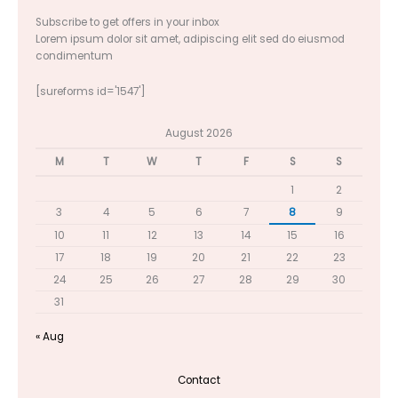
Subscribe to get offers in your inbox
Lorem ipsum dolor sit amet, adipiscing elit sed do eiusmod
condimentum
[sureforms id='1547']
August 2026
M
T
W
T
F
S
S
1
2
3
4
5
6
7
8
9
10
11
12
13
14
15
16
17
18
19
20
21
22
23
24
25
26
27
28
29
30
31
« Aug
Contact