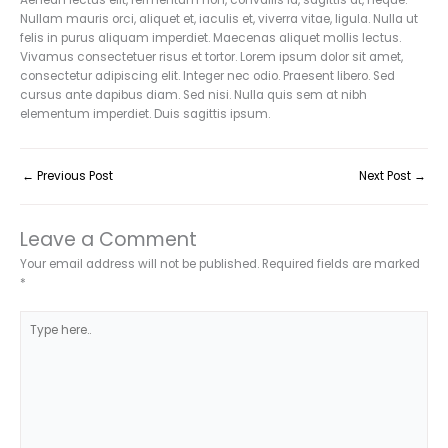
Aenean lectus elit, fermentum non, convallis id, sagittis at, neque.
Nullam mauris orci, aliquet et, iaculis et, viverra vitae, ligula. Nulla ut
felis in purus aliquam imperdiet. Maecenas aliquet mollis lectus.
Vivamus consectetuer risus et tortor. Lorem ipsum dolor sit amet,
consectetur adipiscing elit. Integer nec odio. Praesent libero. Sed
cursus ante dapibus diam. Sed nisi. Nulla quis sem at nibh
elementum imperdiet. Duis sagittis ipsum.
←
Previous Post
Next Post
→
Leave a Comment
Your email address will not be published.
Required fields are marked
*
Type
here..