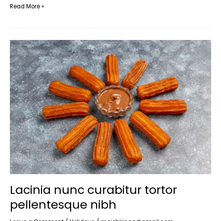
Read More »
Lacinia
nunc
curabitur
tortor
pellentesque
nibh
Lacinia nunc curabitur tortor
pellentesque nibh