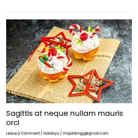
Sagittis
at
neque
nullam
mauris
orci
Sagittis at neque nullam mauris
orci
Leave a Comment
/
Holidays
/
mojohkingg@gmail.com