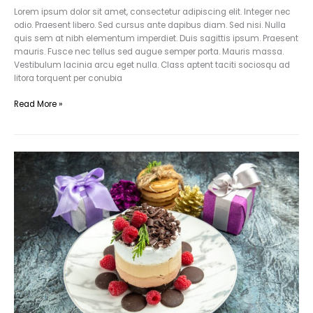
Lorem ipsum dolor sit amet, consectetur adipiscing elit. Integer nec
odio. Praesent libero. Sed cursus ante dapibus diam. Sed nisi. Nulla
quis sem at nibh elementum imperdiet. Duis sagittis ipsum. Praesent
mauris. Fusce nec tellus sed augue semper porta. Mauris massa.
Vestibulum lacinia arcu eget nulla. Class aptent taciti sociosqu ad
litora torquent per conubia
Read More »
Nunc
feugiat
mi
a
tellus
consequat