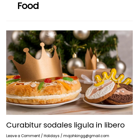
Food
Curabitur
sodales
ligula
in
libero
Curabitur sodales ligula in libero
Leave a Comment
/
Holidays
/
mojohkingg@gmail.com