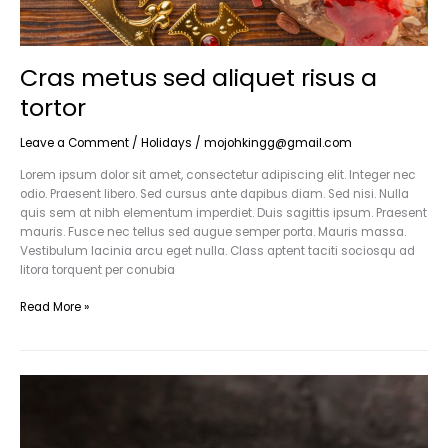
Cras metus sed aliquet risus a
tortor
Leave a Comment
/
Holidays
/
mojohkingg@gmail.com
Lorem ipsum dolor sit amet, consectetur adipiscing elit. Integer nec
odio. Praesent libero. Sed cursus ante dapibus diam. Sed nisi. Nulla
quis sem at nibh elementum imperdiet. Duis sagittis ipsum. Praesent
mauris. Fusce nec tellus sed augue semper porta. Mauris massa.
Vestibulum lacinia arcu eget nulla. Class aptent taciti sociosqu ad
litora torquent per conubia
Read More »
Nulla
metus
metus
ullamcorper