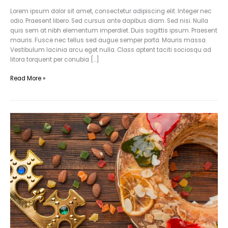
Lorem ipsum dolor sit amet, consectetur adipiscing elit. Integer nec
odio. Praesent libero. Sed cursus ante dapibus diam. Sed nisi. Nulla
quis sem at nibh elementum imperdiet. Duis sagittis ipsum. Praesent
mauris. Fusce nec tellus sed augue semper porta. Mauris massa.
Vestibulum lacinia arcu eget nulla. Class aptent taciti sociosqu ad
litora torquent per conubia […]
Read More »
Cras
metus
sed
aliquet
risus
a
tortor