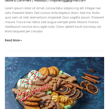
Leave a Comment
/
Holidays
/
mojohkingg@gmail.com
Lorem ipsum dolor sit amet, consectetur adipiscing elit. Integer nec
odio. Praesent libero. Sed cursus ante dapibus diam. Sed nisi. Nulla
quis sem at nibh elementum imperdiet. Duis sagittis ipsum. Praesent
mauris. Fusce nec tellus sed augue semper porta. Mauris massa.
Vestibulum lacinia arcu eget nulla. Class aptent taciti sociosqu ad
litora torquent per conubia
Read More »
Integer
lacinia
sollicitudin
massa