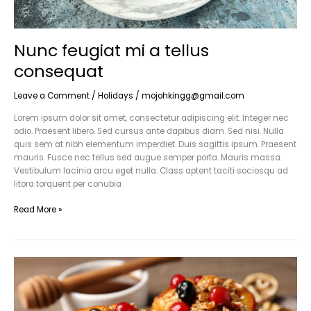
Nunc feugiat mi a tellus
consequat
Leave a Comment
/
Holidays
/
mojohkingg@gmail.com
Lorem ipsum dolor sit amet, consectetur adipiscing elit. Integer nec
odio. Praesent libero. Sed cursus ante dapibus diam. Sed nisi. Nulla
quis sem at nibh elementum imperdiet. Duis sagittis ipsum. Praesent
mauris. Fusce nec tellus sed augue semper porta. Mauris massa.
Vestibulum lacinia arcu eget nulla. Class aptent taciti sociosqu ad
litora torquent per conubia
Read More »
Faucibus
orci
luctus
et