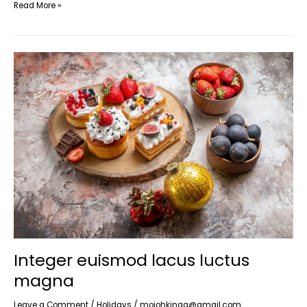
Read More »
Integer
euismod
lacus
luctus
magna
Integer euismod lacus luctus
magna
Leave a Comment
/
Holidays
/
mojohkingg@gmail.com